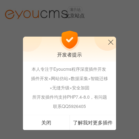
北京站点
上海站点
开发者提示
本人专注于Eyoucms程序深度插件开发
成都站点
插件开发×网站仿站×数据采集×智能迁移
×无缝升级×安全加固
所开发插件均支持PHP7.4-8.0，有问题
深圳站点
联系QQ5926405
关闭
了解我对更多插件
长沙站点