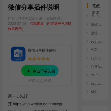
微信分享插件说明
随便
看看
PHP环境缺少ImageMagick扩展，请安装并启用
作者：猪小明二次开发
更新时间：
2025-07-18
点我查看（内容举报与纠错
循环调用分组标签 说明
效果展示）
微信分享插件说明
eyoucms_文档内容转doc_展示效果
火车头插件使用说明
微信分享插件说明
eyoucms_内容追加产品新闻下载插件_展示效果
百度AI-关键词获取 使用方法
点击下载文档
PHP版本过低，必须在7.3以上版本才能运行！
格式为doc格式
eyoucms_领取礼包插件展示
AI生成文章插件说明
第一步先打
开 https://mp.weixin.qq.com/cgi-