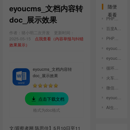
eyoucms_文档内容转
随便
看看
doc_展示效果
PHP版本过低，必须在7.3以上版本才能运行！
百度AI-关键词获取 使用方法
作者：猪小明二次开发
更新时间：
PHP环境缺少ImageMagick扩展，请安装并启用
2025-05-15
点我查看（内容举报与纠错
效果展示）
eyoucms_文档内容转doc_展示效果
eyoucms_内容追加产品新闻下载插件_展示效果
循环调用分组标签 说明
eyoucms_文档内容转
doc_展示效果
火车头插件使用说明
微信分享插件说明
eyoucms_领取礼包插件展示
点击下载文档
AI生成文章插件说明
格式为doc格式
文/观察者网 陈思佳】5月10日至11