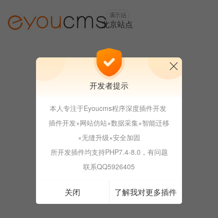
北京站点
上海站点
开发者提示
本人专注于Eyoucms程序深度插件开发
成都站点
插件开发×网站仿站×数据采集×智能迁移
×无缝升级×安全加固
所开发插件均支持PHP7.4-8.0，有问题
深圳站点
联系QQ5926405
关闭
了解我对更多插件
长沙站点